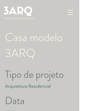
3 arquitetos associados
Casa modelo
3ARQ
Tipo de projeto
Arquitetura Residencial
Data